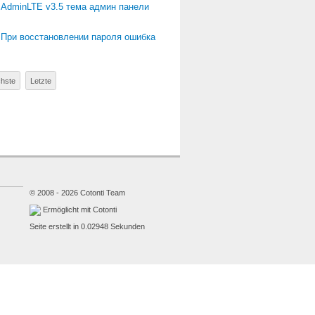
/
AdminLTE v3.5 тема админ панели
/
При восстановлении пароля ошибка
hste
Letzte
© 2008 - 2026 Cotonti Team
Ermöglicht mit Cotonti
Seite erstellt in 0.02948 Sekunden