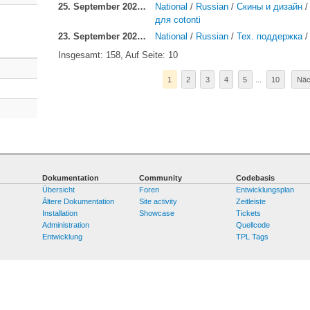
25. September 2020, 15:14:
National
/
Russian
/
Скины и дизайн
для cotonti
23. September 2020, 08:12:
National
/
Russian
/
Тех. поддержка
Insgesamt: 158, Auf Seite: 10
...
1
2
3
4
5
10
Näc
Dokumentation
Community
Codebasis
Übersicht
Foren
Entwicklungsplan
Ältere Dokumentation
Site activity
Zeitleiste
Installation
Showcase
Tickets
Administration
Quellcode
Entwicklung
TPL Tags