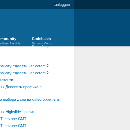
Einloggen
mmunity
Codebasis
eiligen Sie sich
Neueste Code-
Entwicklungen
работу сделать на* cotonti?
работу сделать на* cotonti?
Котонти
ы
/
Добавить префикс в
а выбора даты на datedropper.js и
ы
/
Highslide - релиз
/
Timezone GMT
/
Timezone GMT