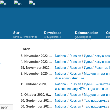
Start
Downloads
Dokumentation
Co
News & Hintergründe
Aktualisieren &
Grundlegende
Bet
erweitern
Informationen
Foren
5. November 2022, 20:10:
National
/
Russian
/
Идеи
/
Какую раз
4. November 2022, 19:25:
National
/
Russian
/
Идеи
/
Какую раз
29. November 2020, 08:07:
National
/
Russian
/
Идеи
/
Развитие 
2. November 2020, 18:33:
National
/
Russian
/
Модули и плагин
i18n.admin.structure
11. Oktober 2020, 05:53:
National
/
Russian
/
Идеи
/
Библиотек
изменение lang HTML кода ua на uk
5. Oktober 2020, 07:47:
National
/
Russian
/
Модули и плагин
30. September 2020, 17:41:
National
/
Russian
/
Тех. поддержка
30. September 2020, 17:20:
National
/
Russian
/
Тех. поддержка
 19:02