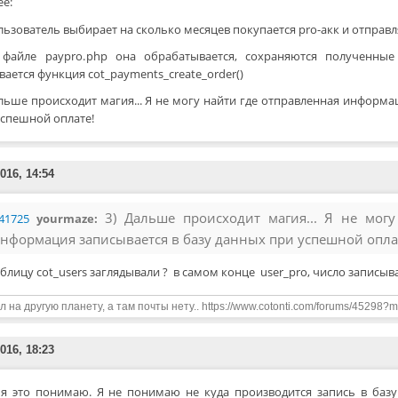
ее:
ользователь выбирает на сколько месяцев покупается pro-акк и отпра
 файле paypro.php она обрабатывается, сохраняются полученные
ается функция cot_payments_create_order()
альше происходит магия... Я не могу найти где отправленная информа
успешной оплате!
016, 14:54
3) Дальше происходит магия... Я не мог
41725
yourmaze:
нформация записывается в базу данных при успешной опла
аблицу cot_users заглядывали ? в самом конце user_pro, число записыв
л на другую планету, а там почты нету.. https://www.cotonti.com/forums/45298?
016, 18:23
 я это понимаю. Я не понимаю не куда производится запись в базу 