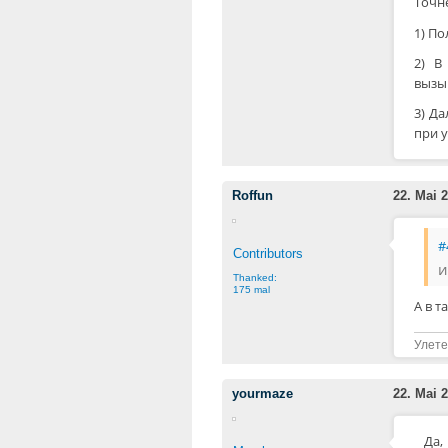
Точн
1) П
2) В
вызыв
3) Д
при 
Roffun
22. Mai 2
#
Contributors
и
Thanked:
175 mal
А в т
Улете
yourmaze
22. Mai 2
Да,