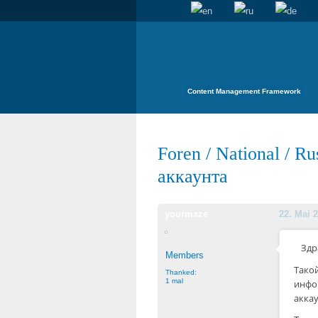
Content Management Framework
Foren
/
National
/
Ru
аккаунта
yourmaze
22. Mai 2
Здр
Members
Тако
Thanked:
1 mal
инфо
аккау