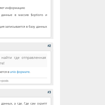
вляет информацию
 данные в массив $options и
ция записывается в базу данных
#2
у найти где отправленная
те!
ается в
unix формате
.
m=posts
#3
данных, а где. Где сам скрипт