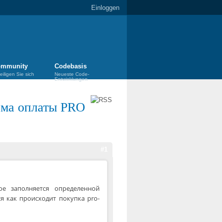
Einloggen
mmunity
Codebasis
eiligen Sie sich
Neueste Code-
Entwicklungen
ема оплаты PRO
#1
ое заполняется определенной
я как происходит покупка pro-