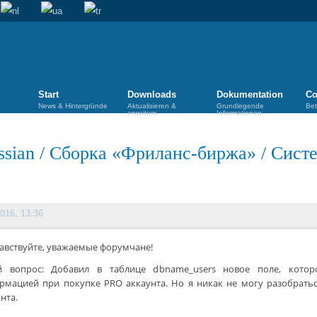
Start
Downloads
Dokumentation
Co
News & Hintergründe
Aktualisieren &
Grundlegende
Bet
erweitern
Informationen
ssian
/
Сборка «Фриланс-биржа»
/
Сист
016, 13:36
авствуйте, уважаемые форумчане!
й вопрос: Добавил в таблице dbname_users новое поле, котор
рмацией при покупке PRO аккаунта. Но я никак не могу разобратьс
нта.