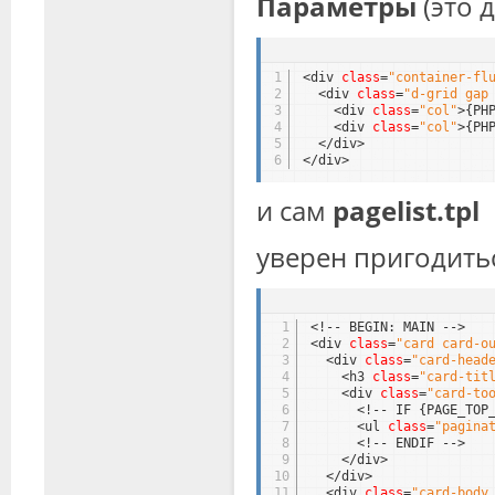
Параметры
(это 
1
<div 
class
=
"container-fl
2
<div 
class
=
"d-grid gap
3
<div 
class
=
"col"
>{PH
4
<div 
class
=
"col"
>{PH
5
</div>
6
</div>
и сам
pagelist.tpl
уверен пригодить
1
<!-- BEGIN: MAIN -->
2
<div 
class
=
"card card-o
3
<div 
class
=
"card-head
4
<h3 
class
=
"card-tit
5
<div 
class
=
"card-to
6
<!-- IF {PAGE_TOP
7
<ul 
class
=
"pagina
8
<!-- ENDIF -->
9
</div>
10
</div>
11
<div 
class
=
"card-body