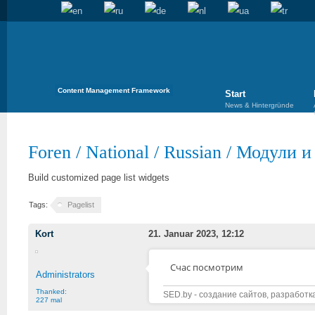
Content Management Framework
Start
News & Hintergründe
Foren
/
National
/
Russian
/
Модули и
Build customized page list widgets
Tags:
Pagelist
Kort
21. Januar 2023, 12:12
Счас посмотрим
Administrators
Thanked:
SED.by - создание сайтов, разработк
227 mal