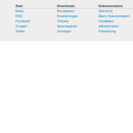
Start
Downloads
Dokumentation
News
Kerndateien
Übersicht
RSS
Erweiterungen
Ältere Dokumentation
Facebook
Themes
Installation
Google+
Sprachpakete
Administration
Twitter
Sonstiges
Entwicklung