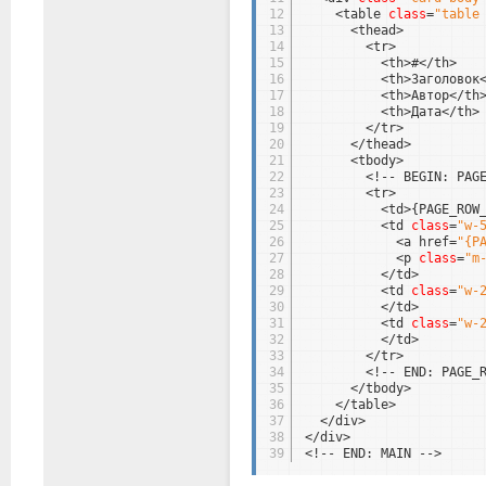
12
<table 
class
=
"table
13
<thead>
14
<tr>
15
<th>#</th>
16
<th>Заголовок
17
<th>Автор</th
18
<th>Дата</th>
19
</tr>
20
</thead>
21
<tbody>
22
<!-- BEGIN: PAG
23
<tr>
24
<td>{PAGE_ROW
25
<td 
class
=
"w-
26
<a href=
"{P
27
<p 
class
=
"m
28
</td>
29
<td 
class
=
"w-
30
</td>
31
<td 
class
=
"w-
32
</td>
33
</tr>
34
<!-- END: PAGE_
35
</tbody>
36
</table>
37
</div>
38
</div>
39
<!-- END: MAIN -->