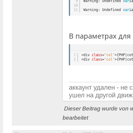
9
Warning: Undefined 
var
i
10
11
Warning: Undefined 
var
i
В параметрах для 
1
<div 
class
=
"col"
>{PHP|co
2
<div 
class
=
"col"
>{PHP|co
аккаунт удален - не 
ушел на другой движ
Dieser Beitrag wurde von w
bearbeitet