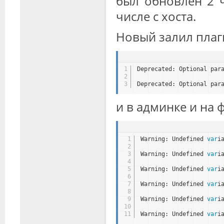
был обновлен 2 ч
числе с хоста.
Новый залил плаг
1
Deprecated: Optional par
2
3
Deprecated: Optional par
и в админке и на 
1
Warning: Undefined 
var
i
2
3
Warning: Undefined 
var
i
4
5
Warning: Undefined 
var
i
6
7
Warning: Undefined 
var
i
8
9
Warning: Undefined 
var
i
10
11
Warning: Undefined 
var
i