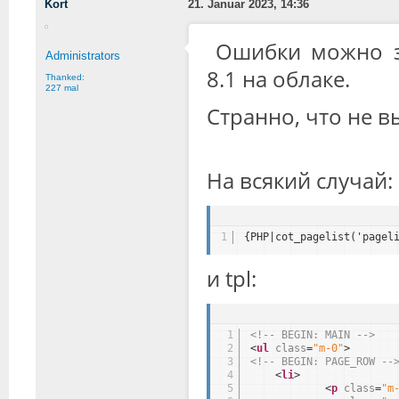
Kort
21. Januar 2023, 14:36
Ошибки можно з
Administrators
8.1 на облаке.
Thanked:
227 mal
Странно, что не вы
На всякий случай:
1
{PHP|cot_pagelist('pagel
и tpl:
1
<!-- BEGIN: MAIN -->
2
<
ul
class
=
"m-0"
>
3
<!-- BEGIN: PAGE_ROW --
4
<
li
>
5
<
p
class
=
"m