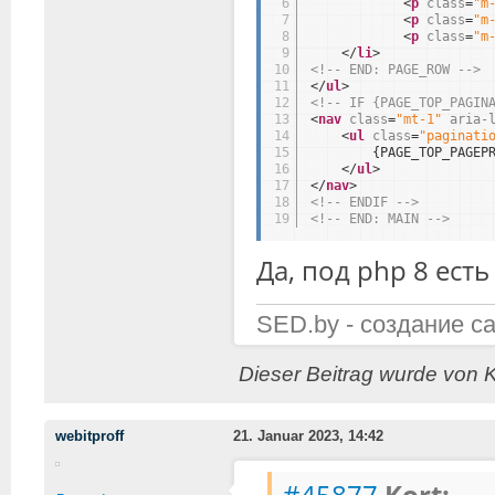
6
<
p
class
=
"m
7
<
p
class
=
"m
8
<
p
class
=
"m
9
</
li
>
10
<!-- END: PAGE_ROW -->
11
</
ul
>
12
<!-- IF {PAGE_TOP_PAGIN
13
<
nav
class
=
"mt-1"
aria-
14
<
ul
class
=
"paginati
15
{PAGE_TOP_PAGEP
16
</
ul
>
17
</
nav
>
18
<!-- ENDIF -->
19
<!-- END: MAIN -->
Да, под php 8 ест
SED.by - создание с
Dieser Beitrag wurde von K
webitproff
21. Januar 2023, 14:42
#45877
Kort: