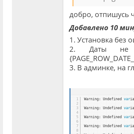
добро, отпишусь 
Добавлено 10 мин
1. Установка без 
2. Даты не 
{PAGE_ROW_DATE_ST
3. В админке, на 
1
Warning: Undefined 
var
i
2
3
Warning: Undefined 
var
i
4
5
Warning: Undefined 
var
i
6
7
Warning: Undefined 
var
i
8