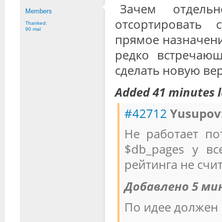
Зачем отдельн
Members
отсортировать 
Thanked:
90 mal
прямое назначени
редко встречаю
сделать новую ве
Added 41 minutes l
#42712
Yusupov
Не работает по
$db_pages у вс
рейтинга не счит
Добавлено 5 ми
По идее должен 