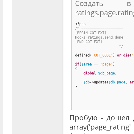
Создать в
ratings.page.rati
<?php
/* ====================
[BEGIN_COT_EXT]
Hooks=ratings.send.done
[END_COT_EXT]
==================== */
defined(
'COT_CODE'
) 
or
die
(
'
if
(
$area
== 
'page'
)
{
global
$db_page
;
$db
->update(
$db_page
, 
ar
}
Пробую - дошел 
array('page_ratin