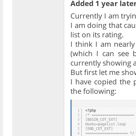
Added 1 year later
Currently I am tryin
I am doing that cau
list on its rating.
I think I am nearly
(which I can see b
currently showing a
But first let me sho
I have copied the 
the following:
1
<?php
2
/* ====================
3
[BEGIN_COT_EXT]
4
Hooks=pagelist.loop
5
[END_COT_EXT]
6
==================== */