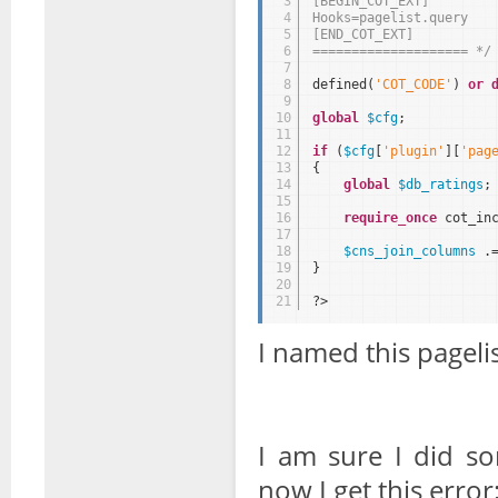
3
[BEGIN_COT_EXT]
4
Hooks=pagelist.query
5
[END_COT_EXT]
6
==================== */
7
8
defined(
'COT_CODE'
) 
or
9
10
global
$cfg
;
11
12
if
(
$cfg
[
'plugin'
][
'pag
13
{
14
global
$db_ratings
;
15
16
require_once
cot_in
17
18
$cns_join_columns
.
19
}
20
21
?>
I named this pageli
I am sure I did s
now I get this error