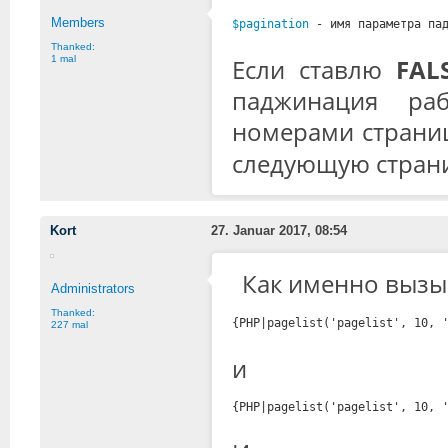
Members
$pagination
- имя параметра па
Thanked:
1 mal
Если ставлю
FAL
паджинация ра
номерами страниц
следующую страни
Kort
27. Januar 2017, 08:54
Как именно вызы
Administrators
Thanked:
{PHP|pagelist('pagelist', 10, 
227 mal
и
{PHP|pagelist('pagelist', 10, 