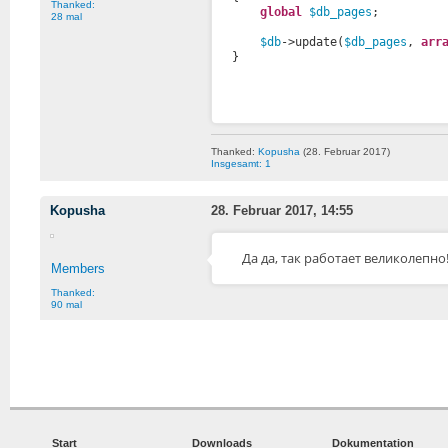
Thanked:
global
$db_pages
;
28 mal
$db
->update(
$db_pages
, 
arr
}
Thanked:
Kopusha
(28. Februar 2017)
Insgesamt: 1
Kopusha
28. Februar 2017, 14:55
Да да, так работает великолепно
Members
Thanked:
90 mal
Start
Downloads
Dokumentation