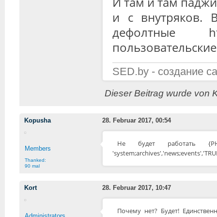
И там и там паджи
и с внутряков. 
дефолтные htt
пользовательские: 
SED.by - создание с
Dieser Beitrag wurde von K
Kopusha
28. Februar 2017, 00:54
Не будет работать {PHP|page
Members
'system;archives','news;events','TRUE'
Thanked:
90 mal
Kort
28. Februar 2017, 10:47
Почему нет? Будет! Единственн
Administrators