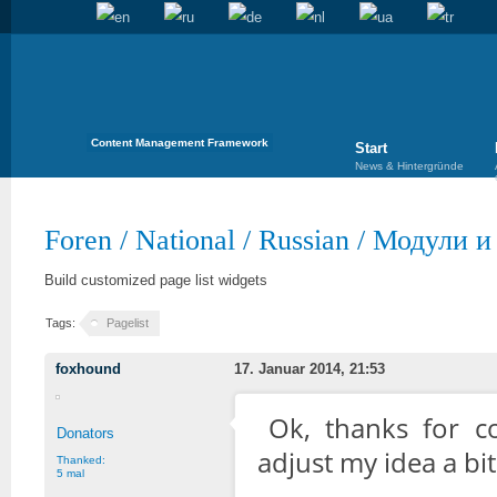
Content Management Framework
Start
News & Hintergründe
Foren
/
National
/
Russian
/
Модули и
Build customized page list widgets
Tags:
Pagelist
foxhound
17. Januar 2014, 21:53
Ok, thanks for co
Donators
adjust my idea a bit 
Thanked:
5 mal