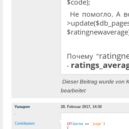
$code);
Не помогло. А в
>update($db_
$ratingnewaverage),
ratingn
Почему "
ratings_avera
-
Dieser Beitrag wurde von 
bearbeitet
Yusupov
28. Februar 2017, 14:30
Contributors
if
(
$area
== 
'page'
)
{