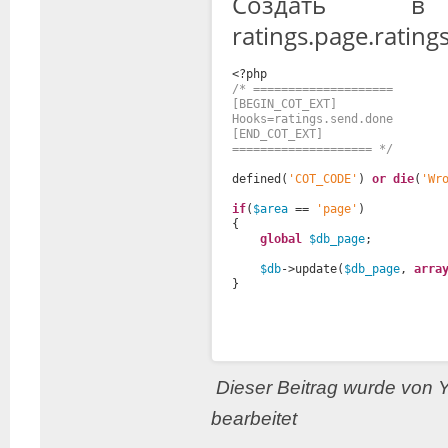
Создать в
ratings.page.ratin
<?php
/* ====================
[BEGIN_COT_EXT]
Hooks=ratings.send.done
[END_COT_EXT]
==================== */
defined(
'COT_CODE'
) 
or
die
(
'Wr
if
(
$area
== 
'page'
)
{
global
$db_page
;
$db
->update(
$db_page
, 
arra
}
Dieser Beitrag wurde von 
bearbeitet