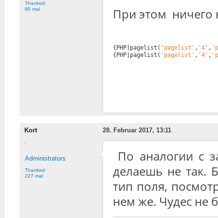
Thanked:
При этом ничего 
90 mal
{PHP|pagelist(
'pagelist'
,
'4'
,
'
{PHP|pagelist(
'pagelist'
,
'4'
,
'
Kort
28. Februar 2017, 13:11
По аналогии с з
Administrators
делаешь не так. 
Thanked:
227 mal
тип поля, посмот
нем же. Чудес не 