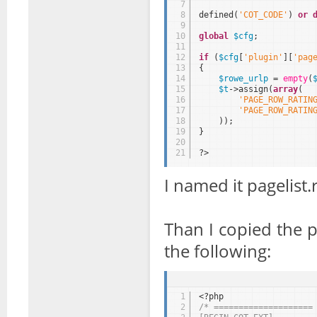
7
8
defined(
'COT_CODE'
) 
or
9
10
global
$cfg
;
11
12
if
(
$cfg
[
'plugin'
][
'pag
13
{
14
$rowe_urlp
= 
empty
(
15
$t
->assign(
array
(
16
'PAGE_ROW_RATIN
17
'PAGE_ROW_RATIN
18
));
19
}
20
21
?>
I named it
pagelist.
Than I copied the
p
the following:
1
<?php
2
/* ====================