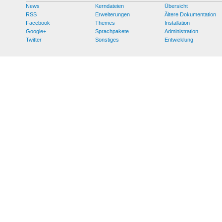
News
Kerndateien
Übersicht
RSS
Erweiterungen
Ältere Dokumentation
Facebook
Themes
Installation
Google+
Sprachpakete
Administration
Twitter
Sonstiges
Entwicklung