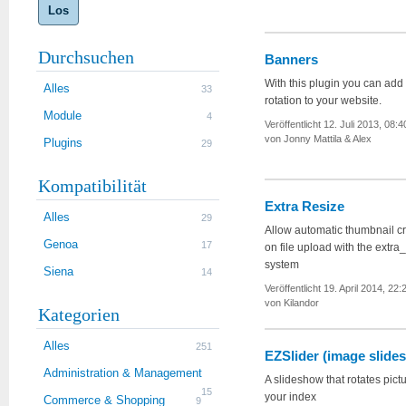
Los
Durchsuchen
Banners
With this plugin you can add
Alles
33
rotation to your website.
Module
4
Veröffentlicht 12. Juli 2013, 08:4
von Jonny Mattila & Alex
Plugins
29
Kompatibilität
Extra Resize
Alles
29
Allow automatic thumbnail c
Genoa
17
on file upload with the extra_
system
Siena
14
Veröffentlicht 19. April 2014, 22:
von Kilandor
Kategorien
Alles
251
EZSlider (image slide
Administration & Management
A slideshow that rotates pict
15
your index
Commerce & Shopping
9