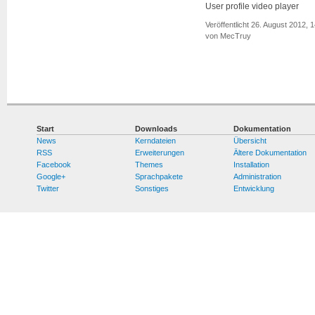
User profile video player
Veröffentlicht 26. August 2012, 
von MecTruy
Start
Downloads
Dokumentation
News
Kerndateien
Übersicht
RSS
Erweiterungen
Ältere Dokumentation
Facebook
Themes
Installation
Google+
Sprachpakete
Administration
Twitter
Sonstiges
Entwicklung