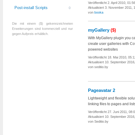
Veröffentlicht 2. April 2010, 01:5
Post-install Scripts
Aktualisiert 3. November 2011, 
0
von
booka
Die mit einem ($) gekennzeichneten
Erweiterungen sind kommerziell und nur
myGallery
($)
gegen Aufpreis erhältlich.
With MyGallery plugin you ca
create user galleries with Cot
powered websites
Veröffentlicht 18. Mai 2010, 05:1
Aktualisiert 10. September 2016
von seditio.by
Pageavatar 2
Lightweight and flexible solut
linking files to pages and list
Veröffentlicht 27. Juni 2011, 08:
Aktualisiert 10. September 2016
von Seditio.by