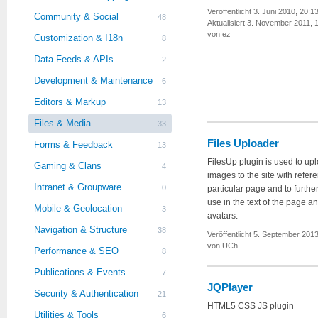
Veröffentlicht 3. Juni 2010, 20:1
Community & Social
48
Aktualisiert 3. November 2011, 
von ez
Customization & I18n
8
Data Feeds & APIs
2
Development & Maintenance
6
Editors & Markup
13
Files & Media
33
Files Uploader
Forms & Feedback
13
FilesUp plugin is used to up
Gaming & Clans
4
images to the site with refer
Intranet & Groupware
0
particular page and to further
use in the text of the page an
Mobile & Geolocation
3
avatars.
Navigation & Structure
38
Veröffentlicht 5. September 2013
von UCh
Performance & SEO
8
Publications & Events
7
JQPlayer
Security & Authentication
21
HTML5 CSS JS plugin
Utilities & Tools
6