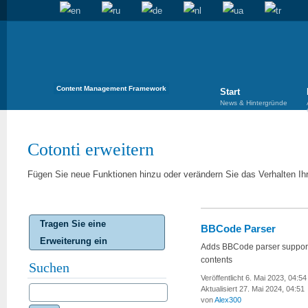
Content Management Framework
Start
News & Hintergründe
Cotonti erweitern
Fügen Sie neue Funktionen hinzu oder verändern Sie das Verhalten Ih
Tragen Sie eine
BBCode Parser
Erweiterung ein
Adds BBCode parser support
contents
Suchen
Veröffentlicht 6. Mai 2023, 04:54
Aktualisiert 27. Mai 2024, 04:51
von
Alex300