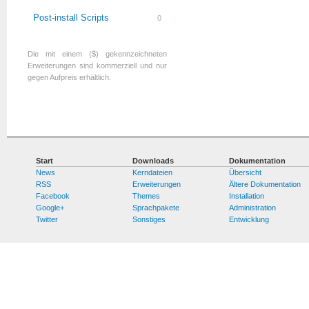
Post-install Scripts
0
Die mit einem ($) gekennzeichneten
Erweiterungen sind kommerziell und nur
gegen Aufpreis erhältlich.
Start
Downloads
Dokumentation
News
Kerndateien
Übersicht
RSS
Erweiterungen
Ältere Dokumentation
Facebook
Themes
Installation
Google+
Sprachpakete
Administration
Twitter
Sonstiges
Entwicklung