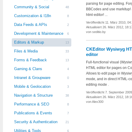
parsing for page editing. For
Community & Social
48
BBCodes and use markitup! 
html-editor! ...
Customization & I18n
8
Veröffentlicht 11. März 2010, 04
Data Feeds & APIs
2
Aktualisiert 26. März 2012, 18:1
von seditio.by
Development & Maintenance
6
Editors & Markup
13
CKEditor Wysiwyg H
Files & Media
33
editor
Forms & Feedback
13
Full-functional visual (Wysiw
HTML editor for pages on Cot
Gaming & Clans
4
Allows to edit page in Wysiw
Intranet & Groupware
0
mode, and in direct HTML-c
editing mode .
Mobile & Geolocation
3
Veröffentlicht 7. September 2009
Navigation & Structure
38
Aktualisiert 26. März 2012, 18:1
von Alex300
Performance & SEO
8
Publications & Events
7
Security & Authentication
21
Utilities & Tools
6