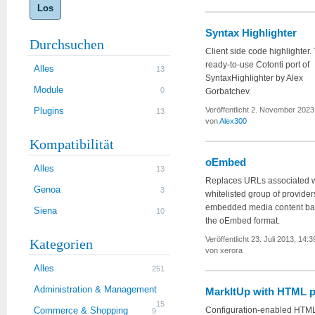
Los
Syntax Highlighter
Durchsuchen
Client side code highlighter. 
ready-to-use Cotonti port of
Alles
13
SyntaxHighlighter by Alex
Module
0
Gorbatchev.
Plugins
Veröffentlicht 2. November 2023
13
von
Alex300
Kompatibilität
oEmbed
Alles
13
Replaces URLs associated w
Genoa
3
whitelisted group of provider
embedded media content ba
Siena
10
the oEmbed format.
Veröffentlicht 23. Juli 2013, 14:3
Kategorien
von xerora
Alles
251
Administration & Management
MarkItUp with HTML p
15
Commerce & Shopping
Configuration-enabled HTM
9