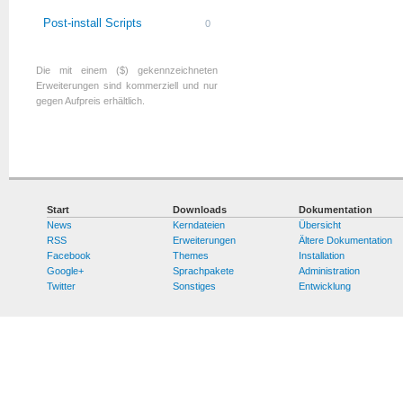
Post-install Scripts
0
Die mit einem ($) gekennzeichneten
Erweiterungen sind kommerziell und nur
gegen Aufpreis erhältlich.
Start
Downloads
Dokumentation
News
Kerndateien
Übersicht
RSS
Erweiterungen
Ältere Dokumentation
Facebook
Themes
Installation
Google+
Sprachpakete
Administration
Twitter
Sonstiges
Entwicklung