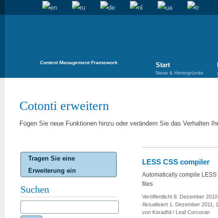
Content Management Framework
Start
News & Hintergründe
Cotonti erweitern
Fügen Sie neue Funktionen hinzu oder verändern Sie das Verhalten Ih
Tragen Sie eine
LESS CSS compiler
Erweiterung ein
Automatically compile LES
files
Suchen
Veröffentlicht 8. Dezember 2010
Aktualisiert 1. Dezember 2011, 
von Koradhil / Leaf Corcoran