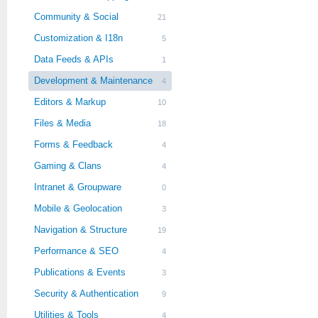
Community & Social
21
Customization & I18n
5
Data Feeds & APIs
1
Development & Maintenance
4
Editors & Markup
10
Files & Media
18
Forms & Feedback
4
Gaming & Clans
4
Intranet & Groupware
0
Mobile & Geolocation
3
Navigation & Structure
19
Performance & SEO
4
Publications & Events
3
Security & Authentication
9
Utilities & Tools
4