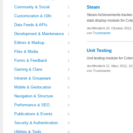
Steam
Community & Social
1
Steam Achievements tracker
Customization & I18n
0
stats display module for Coto
Data Feeds & APIs
1
Veröffentlicht 23. Oktober 2012,
von
Trustmaster
Development & Maintenance
1
Editors & Markup
0
Unit Testing
Files & Media
4
Unit testing module for Coto
Forms & Feedback
1
Veröffentlicht 21. März 2012, 10
Gaming & Clans
2
von Trustmaster
Intranet & Groupware
0
Mobile & Geolocation
0
Navigation & Structure
1
Performance & SEO
0
Publications & Events
0
Security & Authentication
0
Utilities & Tools
0