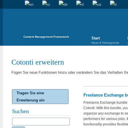
Content Management Framework
Start
News & Hintergründe
Cotonti erweitern
Fügen Sie neue Funktionen hinzu oder verändern Sie das Verhalten Ih
Tragen Sie eine
Freelance Exchange b
Erweiterung ein
Freelance Exchange bundle
Cotonti. With this bundle, yo
Suchen
organize any exchange to se
performers for various jobs. I
functionality provides flexibl