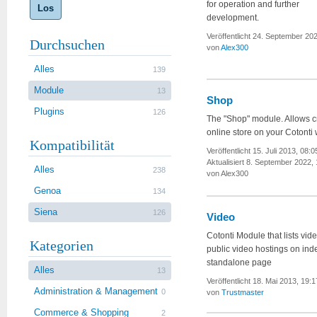
for operation and further
Los
development.
Veröffentlicht 24. September 20
Durchsuchen
von
Alex300
Alles
139
Module
13
Shop
Plugins
126
The "Shop" module. Allows c
online store on your Cotonti
Kompatibilität
Veröffentlicht 15. Juli 2013, 08:0
Aktualisiert 8. September 2022,
Alles
238
von Alex300
Genoa
134
Siena
126
Video
Cotonti Module that lists vid
Kategorien
public video hostings on ind
standalone page
Alles
13
Veröffentlicht 18. Mai 2013, 19:1
Administration & Management
0
von
Trustmaster
Commerce & Shopping
2