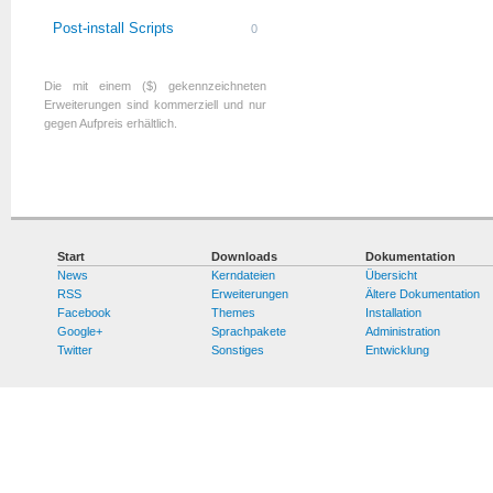
Post-install Scripts
0
Die mit einem ($) gekennzeichneten
Erweiterungen sind kommerziell und nur
gegen Aufpreis erhältlich.
Start
Downloads
Dokumentation
News
Kerndateien
Übersicht
RSS
Erweiterungen
Ältere Dokumentation
Facebook
Themes
Installation
Google+
Sprachpakete
Administration
Twitter
Sonstiges
Entwicklung