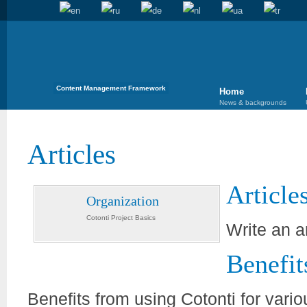
Content Management Framework
Home
News & backgrounds
Articles
Article
Organization
Cotonti Project Basics
Write an a
Benefit
Benefits from using Cotonti for vari